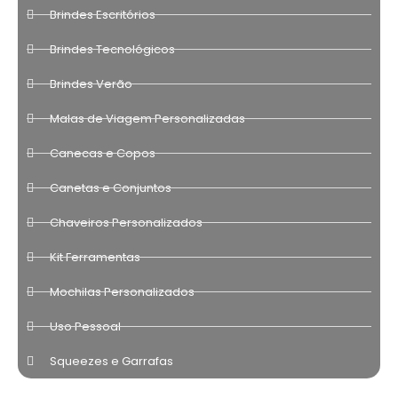
Brindes Escritórios
Brindes Tecnológicos
Brindes Verão
Malas de Viagem Personalizadas
Canecas e Copos
Canetas e Conjuntos
Chaveiros Personalizados
Kit Ferramentas
Mochilas Personalizados
Uso Pessoal
Squeezes e Garrafas