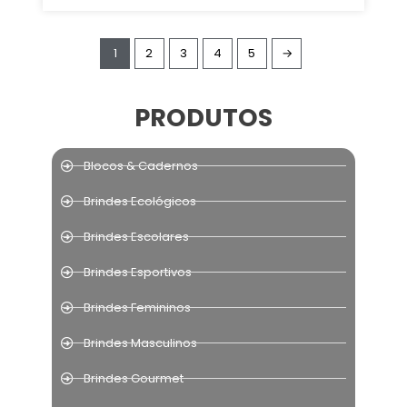
1
2
3
4
5
→
PRODUTOS
Blocos & Cadernos
Brindes Ecológicos
Brindes Escolares
Brindes Esportivos
Brindes Femininos
Brindes Masculinos
Brindes Gourmet