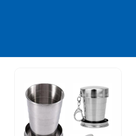
CATEGORIA
Brindes para
Viagem
Código: CA 333sf
Carrinho