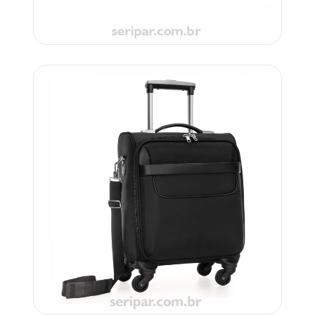
Código: IF 3026X
Carrinho
Orçar