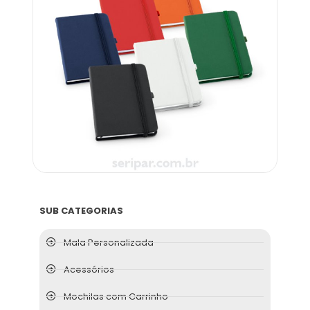
Código: CB 93493
Carrinho
Orçar
SUB CATEGORIAS
Mala Personalizada
Acessórios
Mochilas com Carrinho