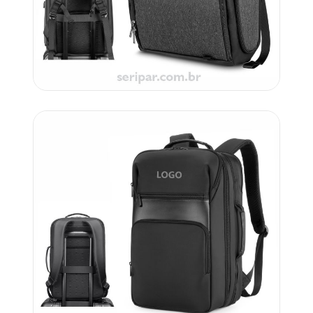
Orçar
Código: IF 520a
Carrinho
Orçar