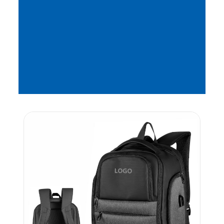
CATEGORIA
Mochilas &
Malas
Código: IF 590a
Carrinho