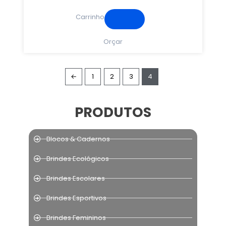
Carrinho
Orçar
←
1
2
3
4
PRODUTOS
Blocos & Cadernos
Brindes Ecológicos
Brindes Escolares
Brindes Esportivos
Brindes Femininos