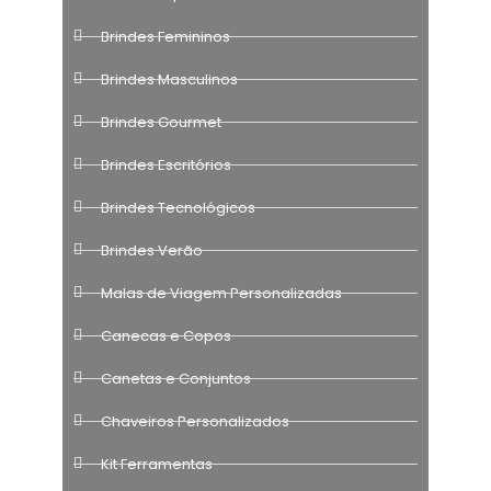
Brindes Femininos
Brindes Masculinos
Brindes Gourmet
Brindes Escritórios
Brindes Tecnológicos
Brindes Verão
Malas de Viagem Personalizadas
Canecas e Copos
Canetas e Conjuntos
Chaveiros Personalizados
Kit Ferramentas