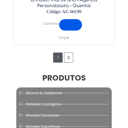
Brindes Final de ano – Agenda
Personalizada – Quental
Código: AG 66199
Carrinho
Orçar
1
2
PRODUTOS
Blocos & Cadernos
Brindes Ecológicos
Brindes Escolares
Brindes Esportivos