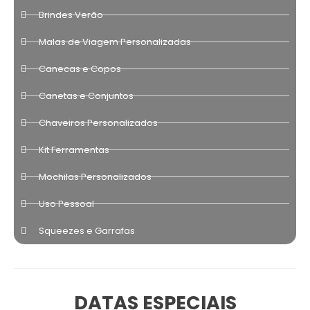
Brindes Verão
Malas de Viagem Personalizadas
Canecas e Copos
Canetas e Conjuntos
Chaveiros Personalizados
Kit Ferramentas
Mochilas Personalizados
Uso Pessoal
Squeezes e Garrafas
DATAS ESPECIAIS