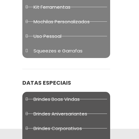
Kit Ferramentas
Mochilas Personalizados
Uso Pessoal
Squeezes e Garrafas
DATAS ESPECIAIS
Brindes Boas Vindas
Brindes Aniversariantes
Brindes Corporativos