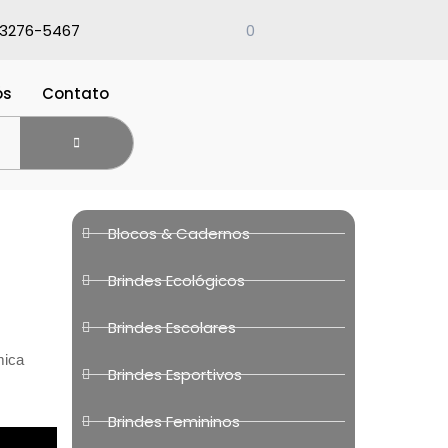
 3276-5467
0
ós
Contato
Blocos & Cadernos
Brindes Ecológicos
Brindes Escolares
mica
Brindes Esportivos
Brindes Femininos