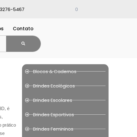
 3276-5467
0
ós
Contato
Blocos & Cadernos
Brindes Ecológicos
Brindes Escolares
3D, é
Brindes Esportivos
s,
 prático
Brindes Femininos
 se