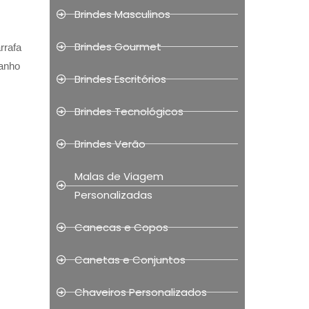
Brindes Masculinos
Brindes Gourmet
rrafa
manho
Brindes Escritórios
Brindes Tecnológicos
Brindes Verão
Malas de Viagem
Personalizadas
Canecas e Copos
Canetas e Conjuntos
Chaveiros Personalizados