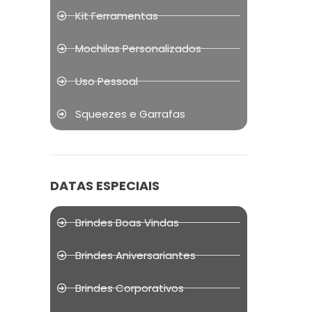
Kit Ferramentas
Mochilas Personalizados
Uso Pessoal
Squeezes e Garrafas
DATAS ESPECIAIS
Brindes Boas Vindas
Brindes Aniversariantes
Brindes Corporativos