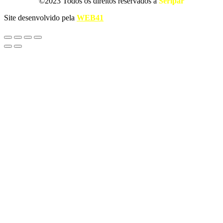
©2023 Todos os direitos reservados a
Seripar
Site desenvolvido pela
WEB41