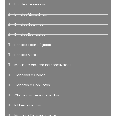
Brindes Femininos
Brindes Masculinos
Brindes Gourmet
Brindes Escritórios
Brindes Tecnológicos
Brindes Verão
Malas de Viagem Personalizadas
Canecas e Copos
Canetas e Conjuntos
Chaveiros Personalizados
Kit Ferramentas
Mochilas Personalizados