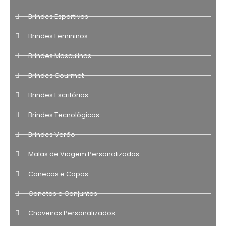
Brindes Esportivos
Brindes Femininos
Brindes Masculinos
Brindes Gourmet
Brindes Escritórios
Brindes Tecnológicos
Brindes Verão
Malas de Viagem Personalizadas
Canecas e Copos
Canetas e Conjuntos
Chaveiros Personalizados