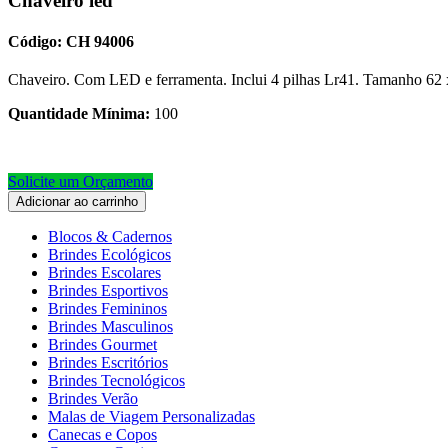
Chaveiro led
Código: CH 94006
Chaveiro. Com LED e ferramenta. Inclui 4 pilhas Lr41. Tamanho 62
Quantidade Mínima:
100
Solicite um Orçamento
Adicionar ao carrinho
Blocos & Cadernos
Brindes Ecológicos
Brindes Escolares
Brindes Esportivos
Brindes Femininos
Brindes Masculinos
Brindes Gourmet
Brindes Escritórios
Brindes Tecnológicos
Brindes Verão
Malas de Viagem Personalizadas
Canecas e Copos