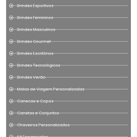
Brindes Esportivos
Brindes Femininos
Brindes Masculinos
Brindes Gourmet
Brindes Escritórios
Brindes Tecnológicos
Brindes Verão
Malas de Viagem Personalizadas
Canecas e Copos
Canetas e Conjuntos
Chaveiros Personalizados
Kit Ferramentas