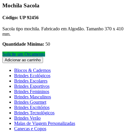
Mochila Sacola
Código: UP 92456
Sacola tipo mochila. Fabricado em Algodão. Tamanho 370 x 410
mm.
Quantidade Mínima:
50
Solicite um Orçamento
Adicionar ao carrinho
Blocos & Cadernos
Brindes Ecológicos
Brindes Escolares
Brindes Esportivos
Brindes Femininos
Brindes Masculinos
Brindes Gourmet
Brindes Escritórios
Brindes Tecnológicos
Brindes Verão
Malas de Viagem Personalizadas
Canecas e Copos