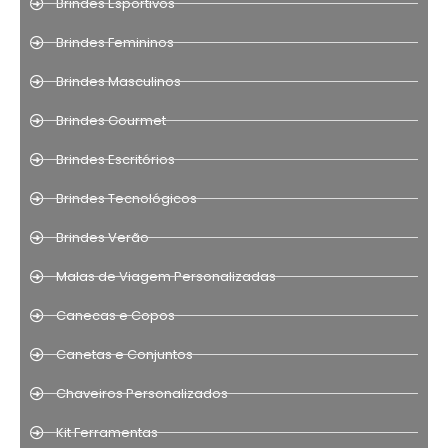
Brindes Esportivos
Brindes Femininos
Brindes Masculinos
Brindes Gourmet
Brindes Escritórios
Brindes Tecnológicos
Brindes Verão
Malas de Viagem Personalizadas
Canecas e Copos
Canetas e Conjuntos
Chaveiros Personalizados
Kit Ferramentas