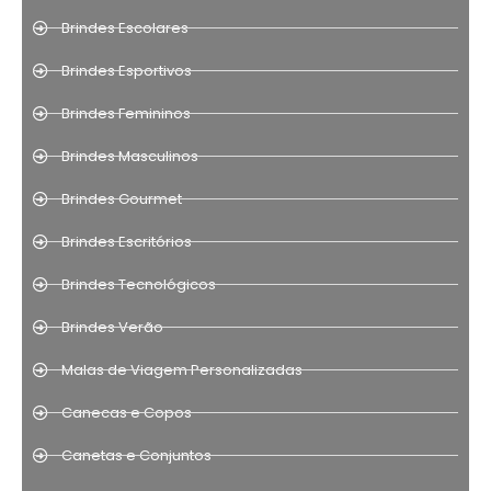
Brindes Escolares
Brindes Esportivos
Brindes Femininos
Brindes Masculinos
Brindes Gourmet
Brindes Escritórios
Brindes Tecnológicos
Brindes Verão
Malas de Viagem Personalizadas
Canecas e Copos
Canetas e Conjuntos