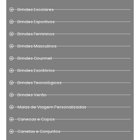
Brindes Escolares
Brindes Esportivos
Brindes Femininos
Brindes Masculinos
Brindes Gourmet
Brindes Escritórios
Brindes Tecnológicos
Brindes Verão
Malas de Viagem Personalizadas
Canecas e Copos
Canetas e Conjuntos